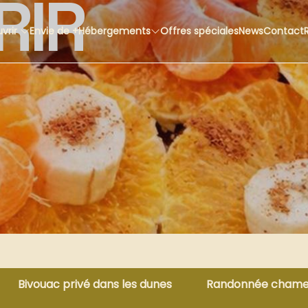
RIR
vrir
Envie de +
Hébergements
Offres spéciales
News
Contact
Bivouac privé dans les dunes
Randonnée chameli