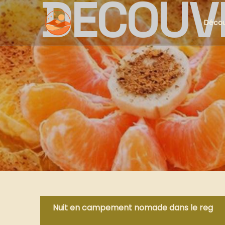
DÉCOUV
Décou
Nuit en campement nomade dans le reg