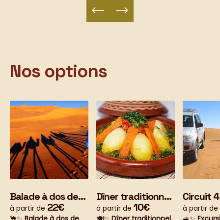
Nos options
Balade à dos de
Dîner traditionnel
Circuit 
dromadaire dans
22€
complet – Cuisine
10€
personna
à partir de
à partir de
à partir de
les dunes – Lever
locale
le Sahar
🐪✨
Balade à dos de
🍽️✨
Dîner traditionnel
🚙✨
Excurs