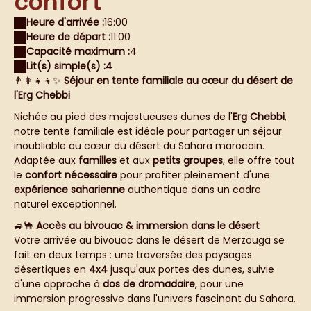
confort
Heure d'arrivée :
16:00
Heure de départ :
11:00
Capacité maximum :
4
Lit(s) simple(s) :
4
👨‍👩‍👧‍👦✨
Séjour en tente familiale au cœur du désert de
l'Erg Chebbi
Nichée au pied des majestueuses dunes de l'
Erg Chebbi
,
notre tente familiale est idéale pour partager un séjour
inoubliable au cœur du désert du Sahara marocain.
Adaptée aux
familles
et aux
petits groupes
, elle offre tout
le
confort nécessaire
pour profiter pleinement d'une
expérience saharienne
authentique dans un cadre
naturel exceptionnel.
🚙🐪
Accès au bivouac & immersion dans le désert
Votre arrivée au bivouac dans le désert de Merzouga se
fait en deux temps : une traversée des paysages
désertiques en
4x4
jusqu'aux portes des dunes, suivie
d'une approche à
dos de dromadaire
, pour une
immersion progressive dans l'univers fascinant du Sahara.