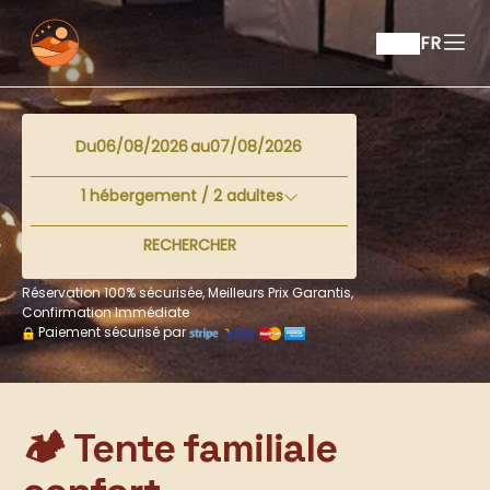
FR
Du
au
1
hébergement /
2
adultes
RECHERCHER
Réservation 100% sécurisée, Meilleurs Prix Garantis,
Confirmation Immédiate
Paiement sécurisé par
🏕️ Tente familiale