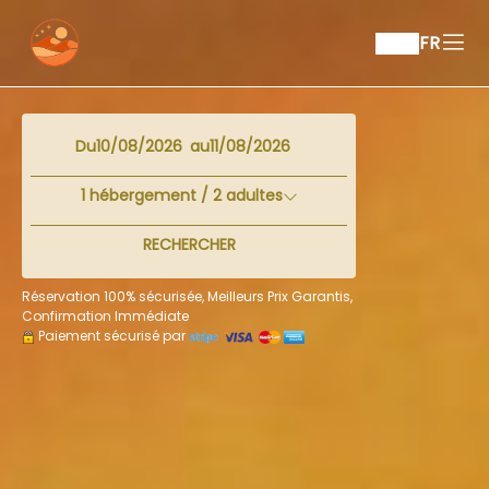
FR
Du
au
1
hébergement /
2
adultes
RECHERCHER
Réservation 100% sécurisée, Meilleurs Prix Garantis,
Confirmation Immédiate
Paiement sécurisé par