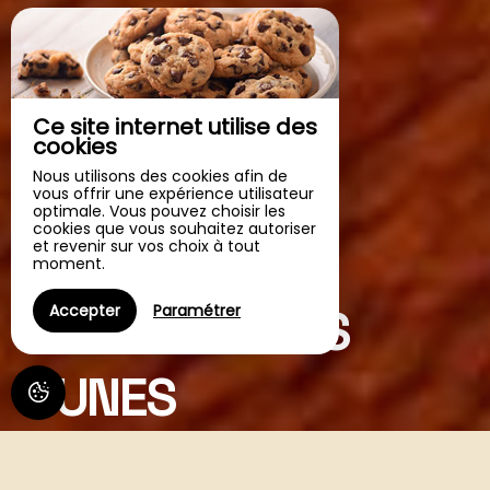
Ce site internet utilise des
cookies
Nous utilisons des cookies afin de
vous offrir une expérience utilisateur
optimale. Vous pouvez choisir les
cookies que vous souhaitez autoriser
et revenir sur vos choix à tout
moment.
Authentic Sahara Experience
LA VALLÉE DES
Accepter
Paramétrer
DUNES