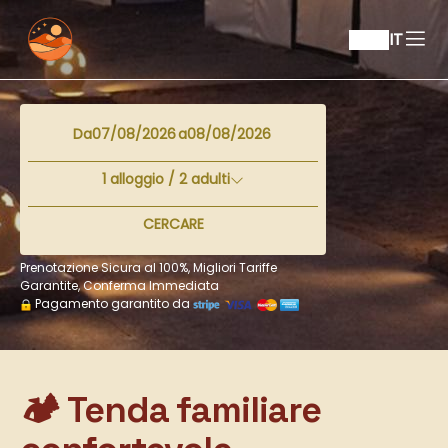
IT
Da
a
1
alloggio /
2
adulti
CERCARE
Prenotazione Sicura al 100%, Migliori Tariffe
Garantite, Conferma Immediata
Pagamento garantito da
🏕️ Tenda familiare