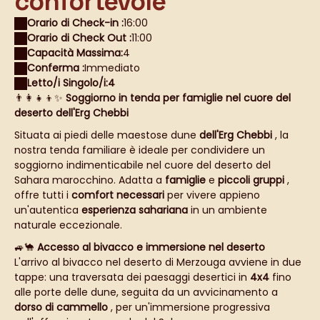
confortevole
Orario di Check-in :
16:00
Orario di Check Out :
11:00
Capacità Massima:
4
Conferma :
Immediato
Letto/i Singolo/i:
4
👨‍👩‍👧‍👦✨
Soggiorno in tenda per famiglie nel cuore del
deserto dell'Erg Chebbi
Situata ai piedi delle maestose dune
dell'Erg Chebbi
, la
nostra tenda familiare è ideale per condividere un
soggiorno indimenticabile nel cuore del deserto del
Sahara marocchino. Adatta a
famiglie
e
piccoli gruppi
,
offre tutti i
comfort necessari
per vivere appieno
un'autentica
esperienza sahariana
in un ambiente
naturale eccezionale.
🚙🐪
Accesso al bivacco e immersione nel deserto
L'arrivo al bivacco nel deserto di Merzouga avviene in due
tappe: una traversata dei paesaggi desertici in
4x4
fino
alle porte delle dune, seguita da un avvicinamento a
dorso di cammello
, per un'immersione progressiva