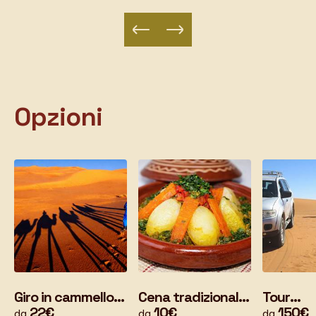
Opzioni
Giro in cammello
Cena tradizionale
Tour
tra le dune – Alba
22€
completa –
10€
personal
150€
da
da
da