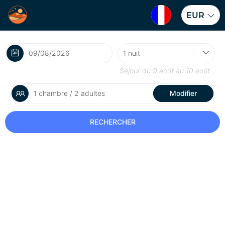
EUR
Séjour du
9 août
au
10 août
1 chambre / 2 adultes
Modifier