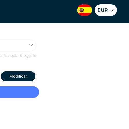
EUR
osto
hasta
9 agosto
Modificar