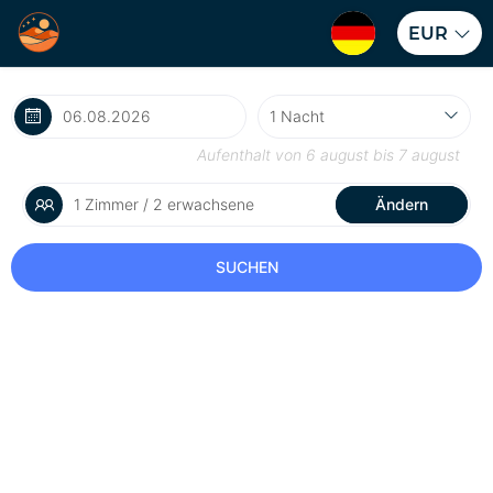
EUR
Aufenthalt von
6 august
bis
7 august
1 Zimmer / 2 erwachsene
Ändern